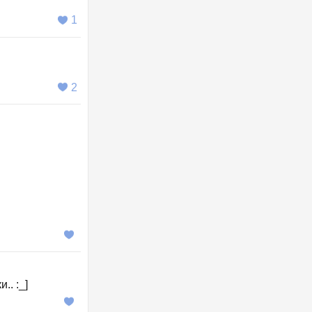
1
2
.. :_]