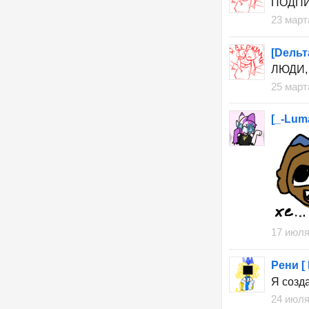
ПОДПИ
23 март
[Dельт
ЛЮДИ, 
25 март
[_-Lum
17 июля
Рени [
Я созда
24 июля