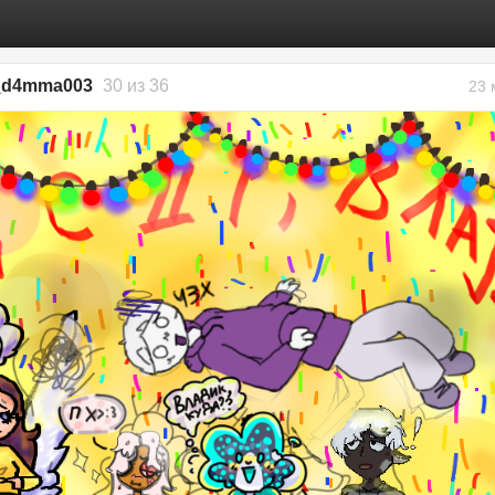
d_d4mma003
30 из 36
23 